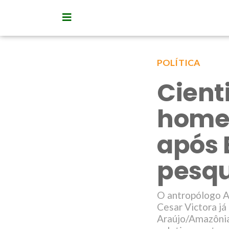
POLÍTICA
Cient
home
após 
pesqu
O antropólogo A
Cesar Victora já
Araújo/Amazônia