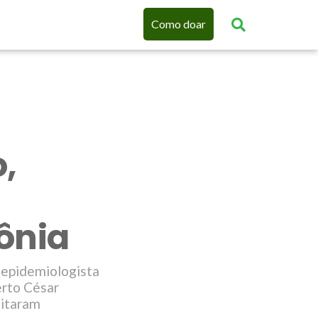
Como doar
,
ônia
 epidemiologista
erto César
eitaram