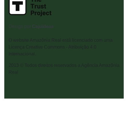
Design por
Cajuideas
O website Amazônia Real está licenciado com uma
Licença Creative Commons - Atribuição 4.0
Internacional.
2013 © Todos direitos reservados a Agência Amazônia
Real