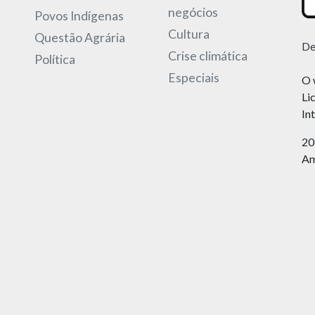
negócios
Povos Indígenas
Cultura
Questão Agrária
De
Crise climática
Política
Especiais
O 
Li
In
20
Am