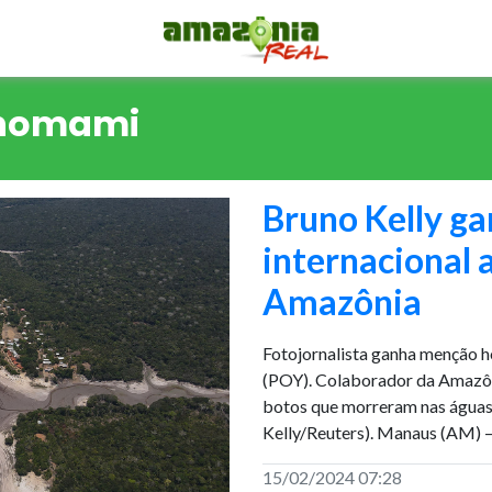
anomami
Bruno Kelly g
internacional 
Amazônia
Fotojornalista ganha menção h
(POY). Colaborador da Amazôn
botos que morreram nas águas q
Kelly/Reuters). Manaus (AM) –
15/02/2024 07:28