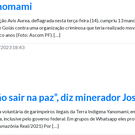
nomami
ão Avis Aurea, deflagrada nesta terça-feira (14), cumpriu 13 ma
e Goiás contra uma organização criminosa que teria realizado mov
co anos (Foto: Ascom PF). […]
/2023 18:43
o sair na paz”, diz minerador J
a voluntária de garimpeiros ilegais da Terra Indígena Yanomami, 
, inclusive pelo governo federal. Em grupos de Whatsapp eles prot
Amazônia Real/2021) Por […]