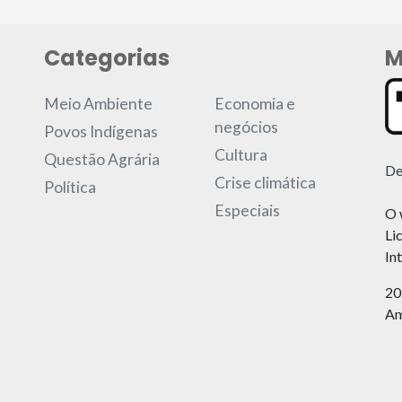
Categorias
M
Meio Ambiente
Economia e
negócios
Povos Indígenas
Cultura
Questão Agrária
De
Crise climática
Política
Especiais
O 
Li
In
20
Am