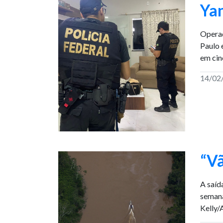
Ya
Operaç
Paulo 
em cin
14/02
“Vã
A saíd
semana
Kelly/