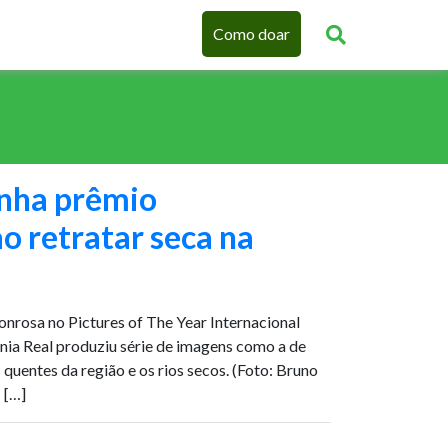
Como doar
anha prêmio
ao retratar seca na
onrosa no Pictures of The Year Internacional
ia Real produziu série de imagens como a de
uentes da região e os rios secos. (Foto: Bruno
 […]