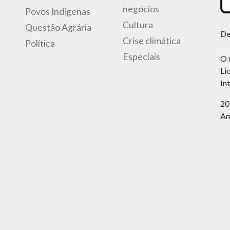
negócios
Povos Indígenas
Cultura
Questão Agrária
De
Crise climática
Política
Especiais
O 
Li
In
20
Am