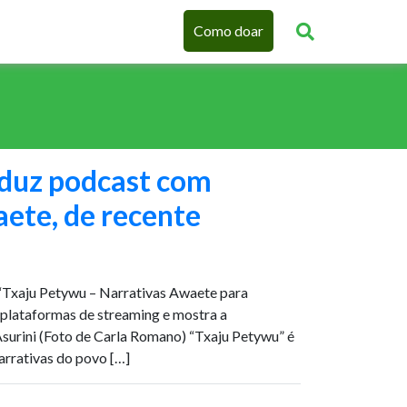
Como doar
oduz podcast com
ete, de recente
, “Txaju Petywu – Narrativas Awaete para
 plataformas de streaming e mostra a
urini (Foto de Carla Romano) “Txaju Petywu” é
arrativas do povo […]