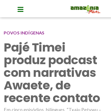
POVOS INDÍGENAS
Pajé Timei
produz podcast
com narrativas
Awaete, de
recente contato
Em cinco episódios, bilíngues, “Txaju Petywu –