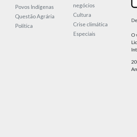
negócios
Povos Indígenas
Cultura
Questão Agrária
De
Crise climática
Política
Especiais
O 
Li
In
20
Am