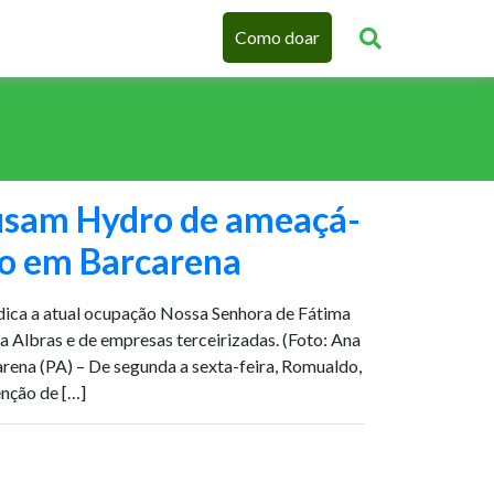
Como doar
usam Hydro de ameaçá-
jo em Barcarena
dica a atual ocupação Nossa Senhora de Fátima
da Albras e de empresas terceirizadas. (Foto: Ana
ena (PA) – De segunda a sexta-feira, Romualdo,
enção de […]