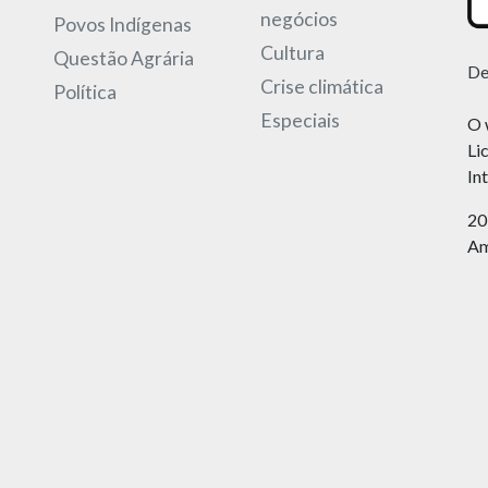
negócios
Povos Indígenas
Cultura
Questão Agrária
De
Crise climática
Política
Especiais
O 
Li
In
20
Am