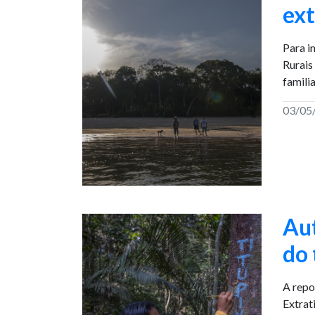
ext
Para i
Rurais
famili
03/05
Au
do 
A repo
Extrat