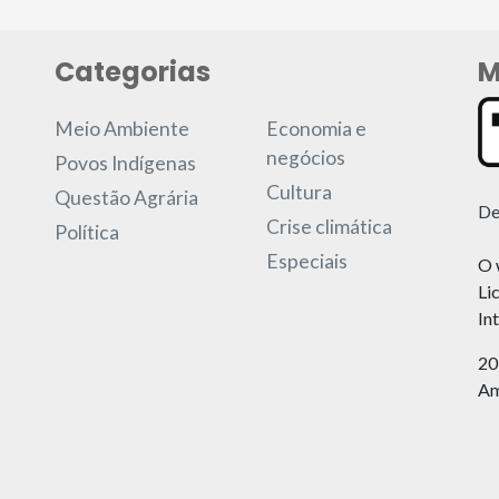
Categorias
M
Meio Ambiente
Economia e
negócios
Povos Indígenas
Cultura
Questão Agrária
De
Crise climática
Política
Especiais
O 
Li
In
20
Am