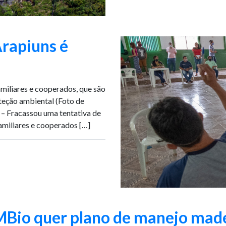
rapiuns é
amiliares e cooperados, que são
teção ambiental (Foto de
– Fracassou uma tentativa de
familiares e cooperados […]
Bio quer plano de manejo made