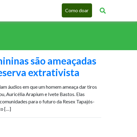
Como doar
mininas são ameaçadas
serva extrativista
lam áudios em que um homem ameaça dar tiros
, Auricélia Arapium e Ivete Bastos. Elas
 comunidades para o futuro da Resex Tapajós-
to […]