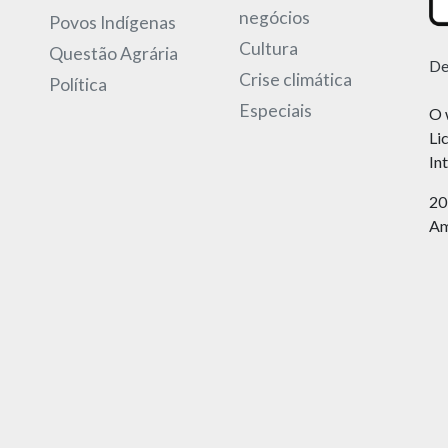
negócios
Povos Indígenas
Cultura
Questão Agrária
De
Crise climática
Política
Especiais
O 
Li
In
20
Am