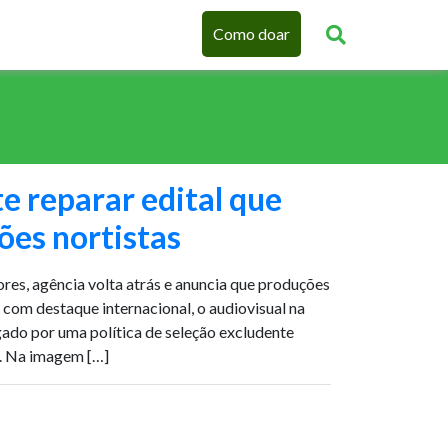
Como doar
 reparar edital que
ões nortistas
ores, agência volta atrás e anuncia que produções
com destaque internacional, o audiovisual na
do por uma política de seleção excludente
. Na imagem […]