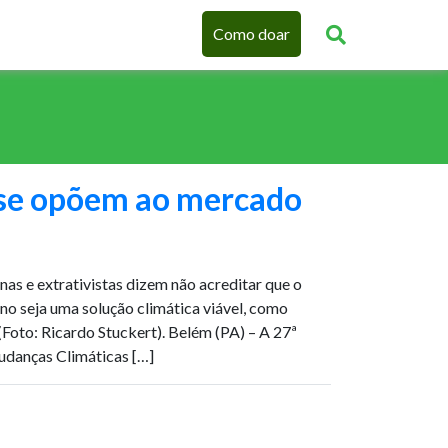
Como doar
se opõem ao mercado
nas e extrativistas dizem não acreditar que o
no seja uma solução climática viável, como
Foto: Ricardo Stuckert). Belém (PA) – A 27ª
danças Climáticas […]