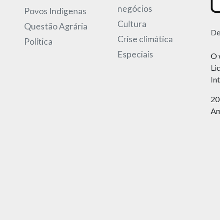
negócios
Povos Indígenas
Cultura
Questão Agrária
De
Crise climática
Política
Especiais
O 
Li
In
20
Am