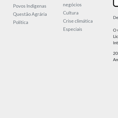
negócios
Povos Indígenas
Cultura
Questão Agrária
De
Crise climática
Política
Especiais
O 
Li
In
20
Am