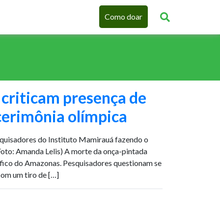
Como doar
criticam presença de
cerimônia olímpica
quisadores do Instituto Mamirauá fazendo o
oto: Amanda Lelis) A morte da onça-pintada
ífico do Amazonas. Pesquisadores questionam se
com um tiro de […]