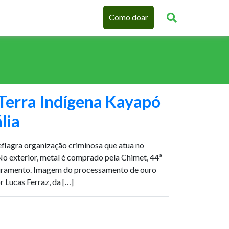
Como doar
 Terra Indígena Kayapó
lia
eflagra organização criminosa que atua no
 No exterior, metal é comprado pela Chimet, 44ª
turamento. Imagem do processamento de ouro
 Lucas Ferraz, da […]