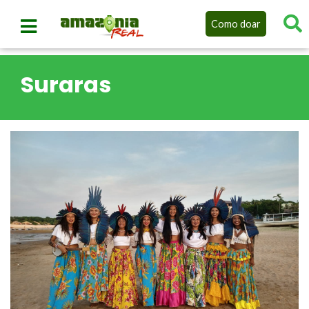
Como doar
Suraras