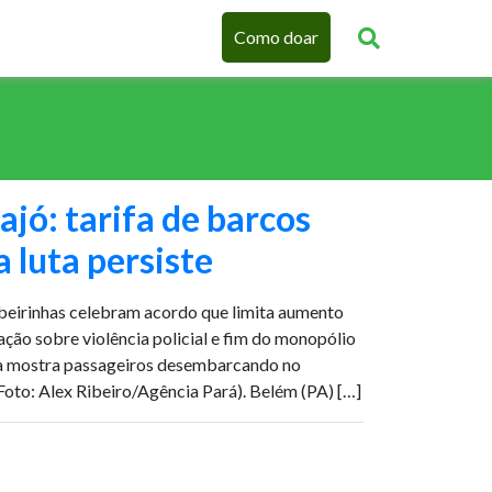
Como doar
ajó: tarifa de barcos
 luta persiste
beirinhas celebram acordo que limita aumento
ação sobre violência policial e fim do monopólio
a mostra passageiros desembarcando no
(Foto: Alex Ribeiro/Agência Pará). Belém (PA) […]