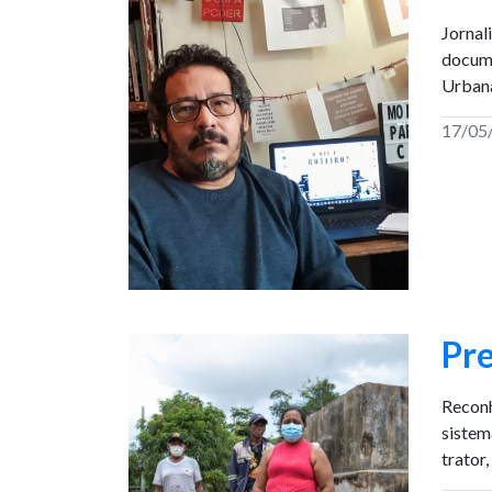
Jornal
docume
Urbana
17/05
Pre
Reconh
sistem
trator