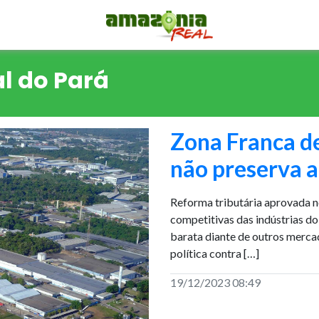
l do Pará
Zona Franca d
não preserva a
Reforma tributária aprovada 
competitivas das indústrias d
barata diante de outros mercad
política contra […]
19/12/2023 08:49