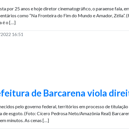
ista por 25 anos e hoje diretor cinematográfico, o paraense fala, e
ntários como “Na Fronteira do Fim do Mundo e Amador, Zélia”. (Fo
 é o […]
/2022 16:51
feitura de Barcarena viola dire
ecidos pelo governo federal, territórios em processo de titulação 
a de esgoto. (Foto: Cícero Pedrosa Neto/Amazônia Real) Barcare
, em minutos. As cenas […]