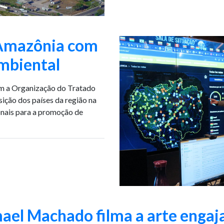
a Amazônia com
mbiental
m a Organização do Tratado
ção dos países da região na
nais para a promoção de
ael Machado filma a arte engaj