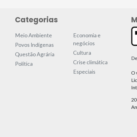
Categorias
M
Meio Ambiente
Economia e
negócios
Povos Indígenas
Cultura
Questão Agrária
De
Crise climática
Política
Especiais
O 
Li
In
20
Am