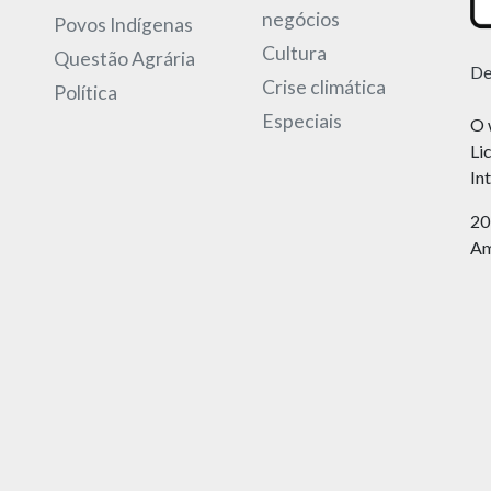
negócios
Povos Indígenas
Cultura
Questão Agrária
De
Crise climática
Política
Especiais
O 
Li
In
20
Am