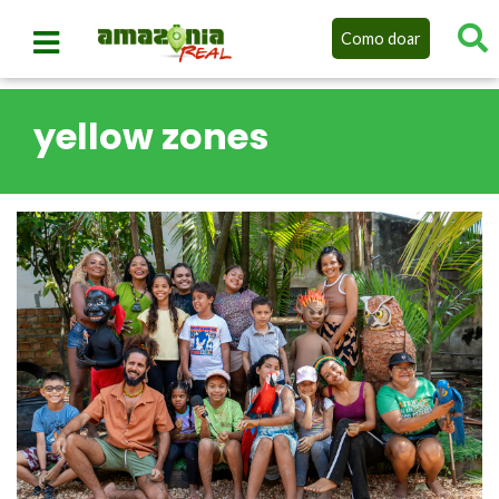
Como doar
yellow zones