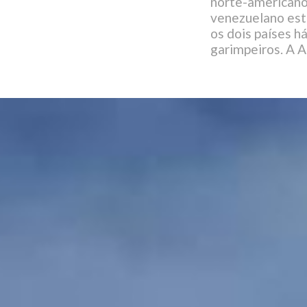
norte-americano
venezuelano está
os dois países h
garimpeiros. A A