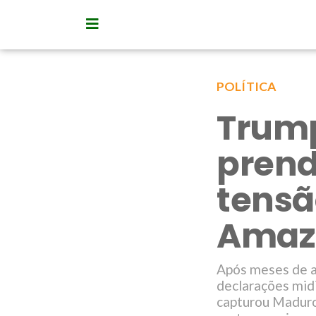
POLÍTICA
Trump
prend
tensã
Amaz
Após meses de a
declarações mid
capturou Maduro 