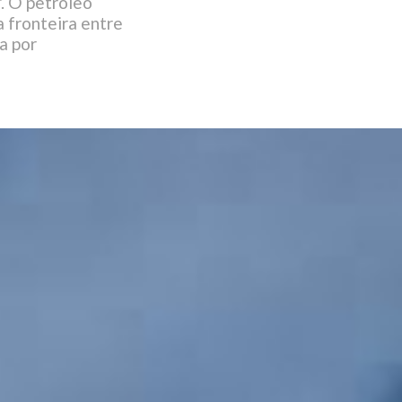
. O petróleo
 fronteira entre
a por