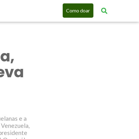
Como doar
a,
eva
elanas e a
 Venezuela,
 presidente