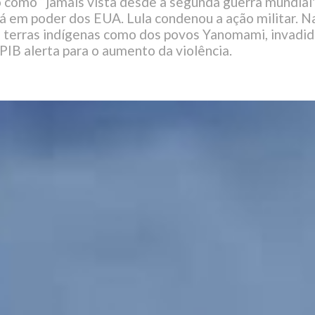
 como “jamais vista desde a segunda guerra mundial"
 em poder dos EUA. Lula condenou a ação militar. Na
á terras indígenas como dos povos Yanomami, invadid
PIB alerta para o aumento da violência.