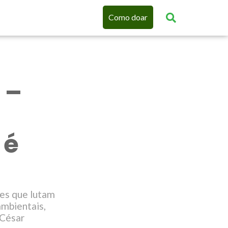
Como doar
 –
 é
res que lutam
ambientais,
 César