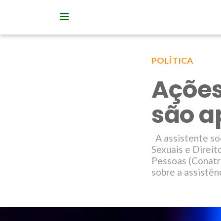
POLÍTICA
Ações
são a
A assistente soc
Sexuais e Direi
Pessoas (Conatra
sobre a assistênc