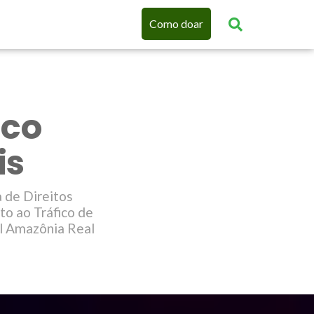
Como doar
ico
is
 de Direitos
o ao Tráfico de
al Amazônia Real