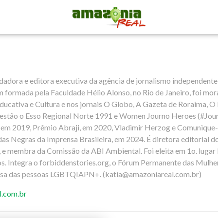
ndadora e editora executiva da agência de jornalismo independent
formada pela Faculdade Hélio Alonso, no Rio de Janeiro, foi mora
ucativa e Cultura e nos jornais O Globo, A Gazeta de Roraima, O Es
estão o Esso Regional Norte 1991 e Women Journo Heroes (#Jou
em 2019, Prêmio Abraji, em 2020, Vladimir Herzog e Comunique-s
as Negras da Imprensa Brasileira, em 2024. É diretora editorial 
 e membra da Comissão da ABI Ambiental. Foi eleita em 1o. lug
iros. Integra o forbiddenstories.org, o Fórum Permanente das Mu
esa das pessoas LGBTQIAPN+. (
katia@amazoniareal.com.br
)
l.com.br