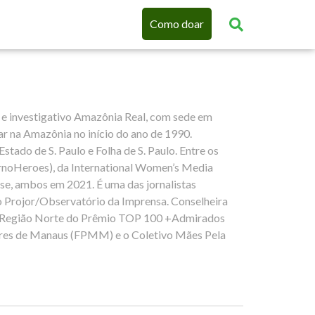
Como doar
e e investigativo Amazônia Real, com sede em
r na Amazônia no início do ano de 1990.
tado de S. Paulo e Folha de S. Paulo. Entre os
rnoHeroes), da International Women’s Media
e, ambos em 2021. É uma das jornalistas
do Projor/Observatório da Imprensa. Conselheira
ar Região Norte do Prêmio TOP 100 +Admirados
lheres de Manaus (FPMM) e o Coletivo Mães Pela