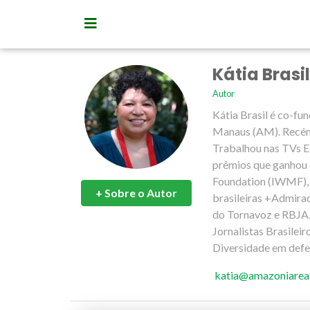
Kátia Brasil
Autor
Kátia Brasil é co-fu
Manaus (AM). Recém 
Trabalhou nas TVs Ed
prêmios que ganhou 
Foundation (IWMF), 
+ Sobre o Autor
brasileiras +Admirad
do Tornavoz e RBJA,
Jornalistas Brasile
Diversidade em def
katia@amazoniarea