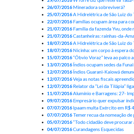
26/07/2016
Mineradora sobreviverá?
25/07/2016
A Hidrelétrica de São Luiz do 
22/07/2016
Famílias ocupam área para con
21/07/2016
Família da fazenda Yvu, onde 
21/07/2016
Castanheiras: rainhas-da-Ama
18/07/2016
A Hidrelétrica de São Luiz do 
18/07/2016
Nicinha: um corpo à espera d
15/07/2016
“Óbvio Voraz” leva ao palco a
13/07/2016
Índios ocupam sedes da Funai 
12/07/2016
Índios Guarani-Kaiowá denunc
12/07/2016
Veja as notas fiscais apreend
12/07/2016
Relator da “Lei da Tilápia” l
11/07/2016
Alumínio e Barragens: 27- Imp
09/07/2016
Empresário quer expulsar índi
07/07/2016
Ipaam multa Exército em R$ 4
07/07/2016
Temer recua da nomeação de ge
05/07/2016
“Todo cidadão deve procurar aj
04/07/2016
Curandagens Esquecidas