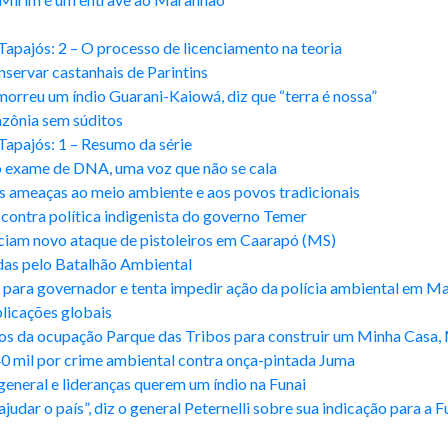
Tapajós: 2 – O processo de licenciamento na teoria
servar castanhais de Parintins
morreu um índio Guarani-Kaiowá, diz que “terra é nossa”
zônia sem súditos
Tapajós: 1 – Resumo da série
o exame de DNA, uma voz que não se cala
s ameaças ao meio ambiente e aos povos tradicionais
contra política indigenista do governo Temer
iam novo ataque de pistoleiros em Caarapó (MS)
idas pelo Batalhão Ambiental
iga para governador e tenta impedir ação da polícia ambiental em 
licações globais
os da ocupação Parque das Tribos para construir um Minha Casa, 
0 mil por crime ambiental contra onça-pintada Juma
neral e lideranças querem um índio na Funai
udar o país”, diz o general Peternelli sobre sua indicação para a F