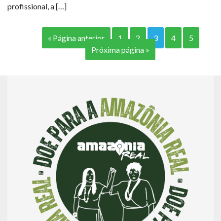
profissional, a […]
« Página anterior
1
2
3
4
5
Próxima página »