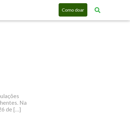
Como doar
pulações
chentes. Na
26 de […]