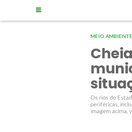
MEIO AMBIENT
Cheia 
munic
situa
Os rios do Esta
periféricas, inc
imagem acima, vi