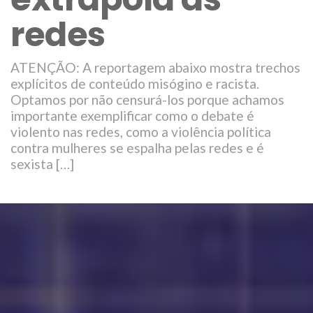
redes
ATENÇÃO: A reportagem abaixo mostra trechos
explícitos de conteúdo misógino e racista.
Optamos por não censurá-los porque achamos
importante exemplificar como o debate é
violento nas redes, como a violência política
contra mulheres se espalha pelas redes e é
sexista […]