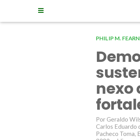
PHILIP M. FEAR
Democ
suste
nexo 
forta
Por Geraldo Wils
Carlos Eduardo 
Pacheco Toma, Ev