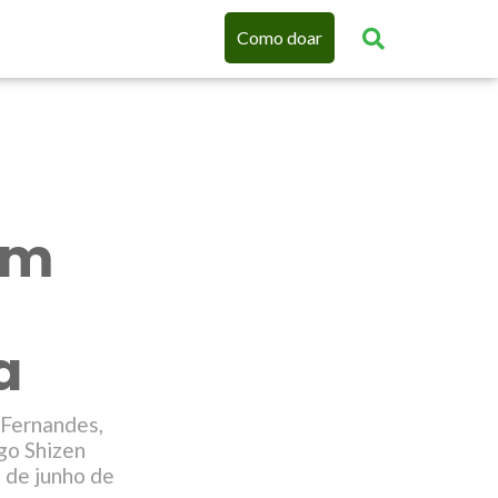
Como doar
um
a
 Fernandes,
go Shizen
 de junho de