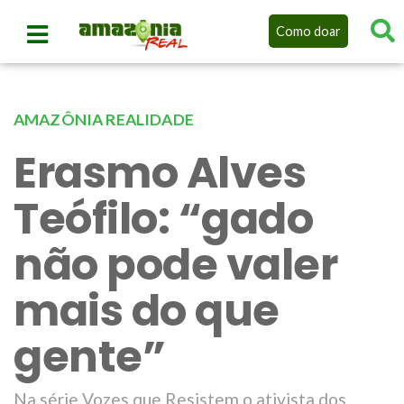
Como doar
AMAZÔNIA REALIDADE
Erasmo Alves
Teófilo: “gado
não pode valer
mais do que
gente”
Na série Vozes que Resistem o ativista dos