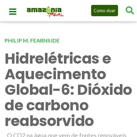
Como doar
PHILIP M. FEARNSIDE
Hidrelétricas e
Aquecimento
Global-6: Dióxido
de carbono
reabsorvido
O CO2 na água que vem de fontes renováveis,