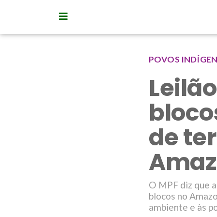
POVOS INDÍGE
Leilã
bloco
de te
Amaz
O MPF diz que a
blocos no Amazo
ambiente e às p