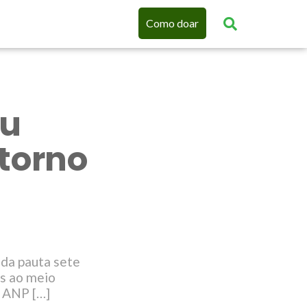
Como doar
eu
ntorno
 da pauta sete
os ao meio
a ANP […]