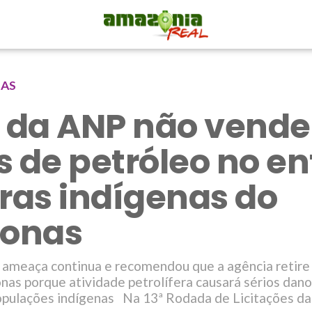
NAS
o da ANP não vend
s de petróleo no e
rras indígenas do
onas
 ameaça continua e recomendou que a agência retire
nas porque atividade petrolífera causará sérios dan
opulações indígenas Na 13ª Rodada de Licitações d