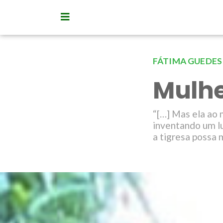
FÁTIMA GUEDES
Mulhe
“[…] Mas ela ao 
inventando um l
a tigresa possa 