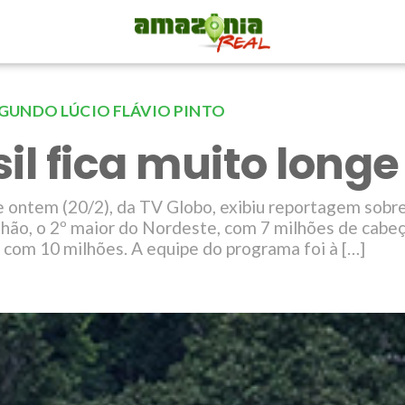
GUNDO LÚCIO FLÁVIO PINTO
il fica muito longe
e ontem (20/2), da TV Globo, exibiu reportagem sobr
hão, o 2º maior do Nordeste, com 7 milhões de cabeç
 com 10 milhões. A equipe do programa foi à […]