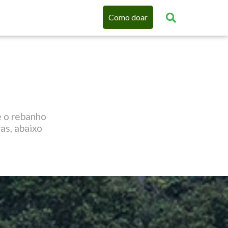
Como doar
e o rebanho
as, abaixo