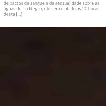
de pactos de sangue e da sensualidade sobre as
águas do rio Negro; ele será exibido às 20 horas
desta […]