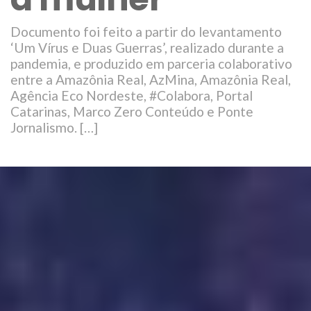
Documento foi feito a partir do levantamento
‘Um Vírus e Duas Guerras’, realizado durante a
pandemia, e produzido em parceria colaborativo
entre a Amazônia Real, AzMina, Amazônia Real,
Agência Eco Nordeste, #Colabora, Portal
Catarinas, Marco Zero Conteúdo e Ponte
Jornalismo. […]