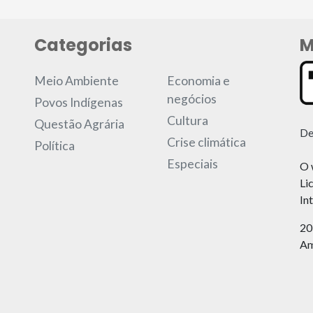
Categorias
M
Meio Ambiente
Economia e
negócios
Povos Indígenas
Cultura
Questão Agrária
De
Crise climática
Política
Especiais
O 
Li
In
20
Am