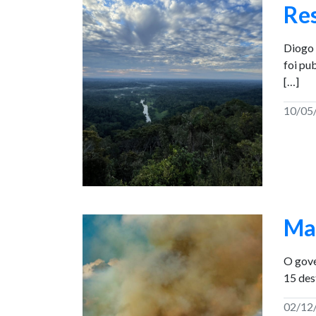
Re
Diogo 
foi pu
[…]
10/05
Mai
O gove
15 des
02/12