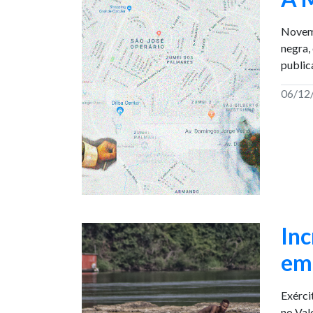
Novemb
negra,
public
06/12
Inc
em
Exérci
no Val