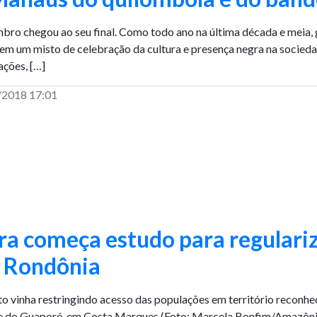
ro chegou ao seu final. Como todo ano na última década e meia, g
 em um misto de celebração da cultura e presença negra na socied
ações, […]
/2018 17:01
ra começa estudo para regulariz
 Rondônia
to vinha restringindo acesso das populações em território reconh
e do Guaporé, em Costa Marques (Foto: Marcela Bonfim/Amazônia