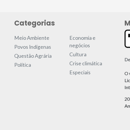
Categorias
M
Meio Ambiente
Economia e
negócios
Povos Indígenas
Cultura
Questão Agrária
De
Crise climática
Política
Especiais
O 
Li
In
20
Am