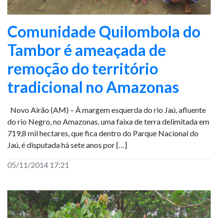
Comunidade Quilombola do
Tambor é ameaçada de
remoção do território
tradicional no Amazonas
Novo Airão (AM) – À margem esquerda do rio Jaú, afluente
do rio Negro, no Amazonas, uma faixa de terra delimitada em
719,8 mil hectares, que fica dentro do Parque Nacional do
Jaú, é disputada há sete anos por […]
05/11/2014 17:21