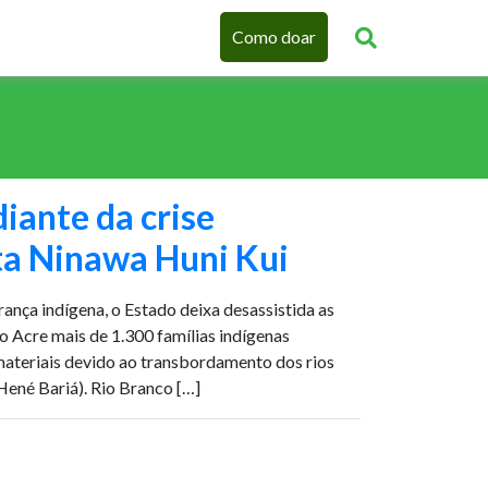
Como doar
diante da crise
rta Ninawa Huni Kui
rança indígena, o Estado deixa desassistida as
o Acre mais de 1.300 famílias indígenas
materiais devido ao transbordamento dos rios
ené Bariá). Rio Branco […]