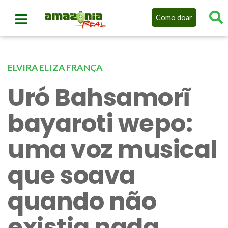
Como doar
ELVIRA ELIZA FRANÇA
Uró Bahsamorĩ
bayaroti wepo:
uma voz musical
que soava
quando não
existia nada