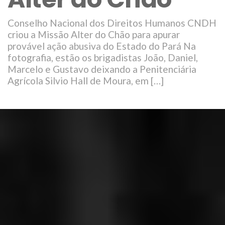
Conselho Nacional dos Direitos Humanos CNDH
criou a Missão Alter do Chão para apurar
provável ação abusiva do Estado do Pará Na
fotografia, estão os brigadistas João, Daniel,
Marcelo e Gustavo deixando a Penitenciária
Agrícola Silvio Hall de Moura, em […]