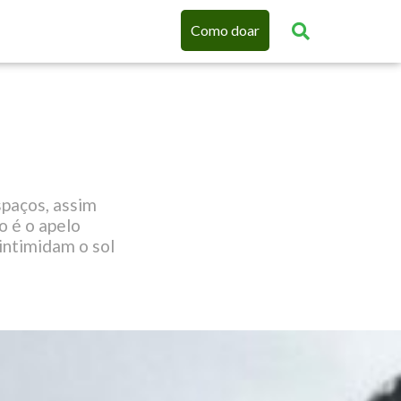
Como doar
!
spaços, assim
o é o apelo
intimidam o sol