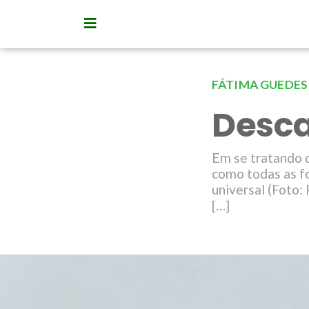
FÁTIMA GUEDES
Desca
Em se tratando d
como todas as f
universal (Foto:
[…]