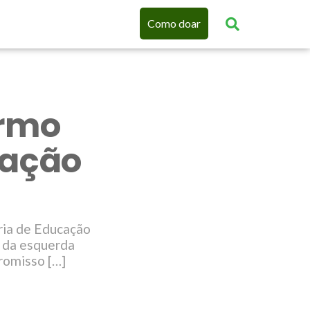
Como doar
ermo
cação
ria de Educação
 da esquerda
romisso […]