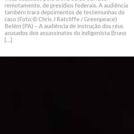
remotamente, de presídios federais. A audiência
também trará depoimentos de testemunhas do
caso (Foto:© Chris J Ratcliffe / Greenpeace)
Belém (PA) – A audiência de instrução dos réus
acusados dos assassinatos do indigenista Bruno
[…]