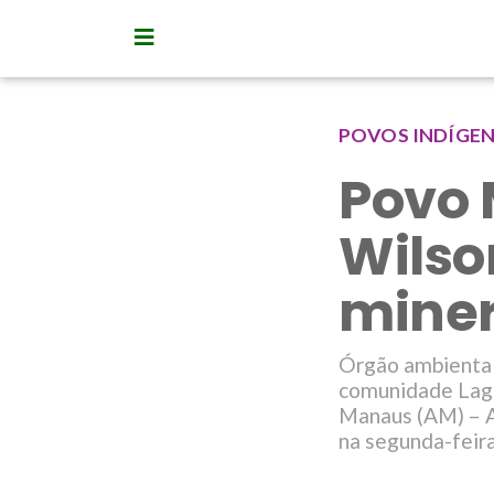
POVOS INDÍGE
Povo 
Wilso
miner
Órgão ambiental 
comunidade Lago
Manaus (AM) – A
na segunda-feira 