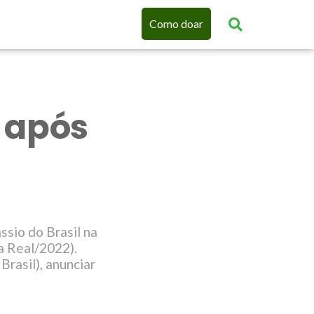
Como doar
 após
ssio do Brasil na
a Real/2022).
rasil), anunciar