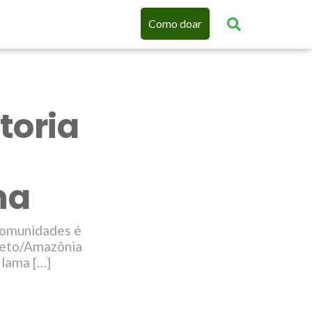
Como doar
toria
na
 comunidades é
 Neto/Amazônia
lama […]