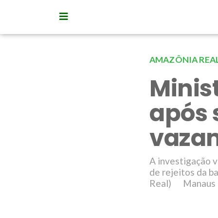
AMAZÔNIA REA
Minist
após 
vaza
A investigação 
de rejeitos da 
Real) Manaus (