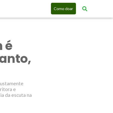
Como doar
 é
panto,
 justamente
ritora e
ia da escuta na