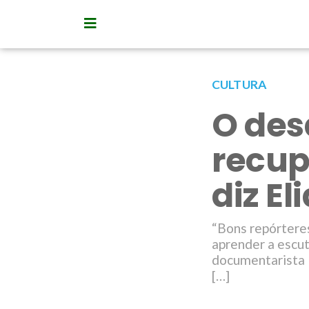
CULTURA
O des
recup
diz E
“Bons repórteres
aprender a escuta
documentarista E
[…]