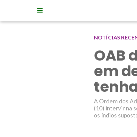
NOTÍCIAS RECE
OAB d
em d
tenha
A Ordem dos Adv
(10) intervir na
os índios supost