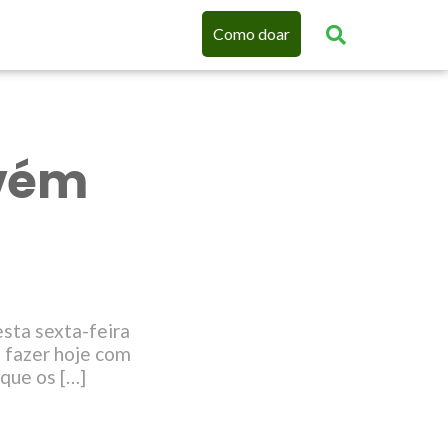
Como doar
rvém
sta sexta-feira
a fazer hoje com
que os […]