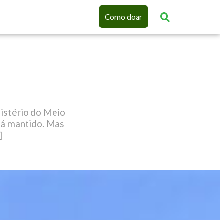
Como doar
istério do Meio
tá mantido. Mas
]