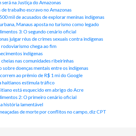
m será na Justiça do Amazonas
 de trabalho escravo no Amazonas
00 mil de acusados de explorar meninas indígenas
rbana, Manaus aposta no turismo como legado
imentos 3: O segundo cenário oficial
s julgar réus de crimes sexuais contra indígenas
 rodoviarismo chega ao fim
hecimentos indígenas
s cheias nas comunidades ribeirinhas
 sobre doenças mentais entre os indígenas
orrem ao prêmio de R$ 1 mi do Google
haitianos estimula tráfico
itiano está esquecido em abrigo do Acre
mentos 2: O primeiro cenário oficial
 história lamentável
eaçadas de morte por conflitos no campo, diz CPT