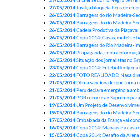
27/05/2014
Justiça bloqueia bens de emp
26/05/2014
Barragens do rio Madeira-Se
26/05/2014
Barragens do rio Madeira-Sed
26/05/2014
Cadeia Produtiva da Piaçava
26/05/2014
Copa 2014: Casas, motéis e 
26/05/2014
Barragens do Rio Madeira-Im
26/05/2014
Propaganda, contrainformação
26/05/2014
Situação dos jornalistas no Br
23/05/2014
Copa 2014: Futebol indígena 
22/05/2014
FOTO REALIDADE: Nasa divulg
21/05/2014
Dilma sanciona lei que torna 
21/05/2014
Peru declara emergência ambi
21/05/2014
PGR recorre ao Supremo para 
19/05/2014
Um Projeto de Desenvolviment
19/05/2014
Barragens do rio Madeira-Sedi
17/05/2014
Embaixada da França vai conce
16/05/2014
Copa 2014: Manaus é a casa do
15/05/2014
Copa 2014: Desafio da Arena d