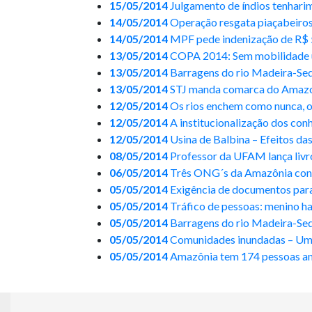
15/05/2014
Julgamento de índios tenhari
14/05/2014
Operação resgata piaçabeiros
14/05/2014
MPF pede indenização de R$ 5
13/05/2014
COPA 2014: Sem mobilidade u
13/05/2014
Barragens do rio Madeira-Sed
13/05/2014
STJ manda comarca do Amazona
12/05/2014
Os rios enchem como nunca, o
12/05/2014
A institucionalização dos con
12/05/2014
Usina de Balbina – Efeitos da
08/05/2014
Professor da UFAM lança livro
06/05/2014
Três ONG´s da Amazônia conc
05/05/2014
Exigência de documentos para 
05/05/2014
Tráfico de pessoas: menino ha
05/05/2014
Barragens do rio Madeira-Sedi
05/05/2014
Comunidades inundadas – Uma
05/05/2014
Amazônia tem 174 pessoas am