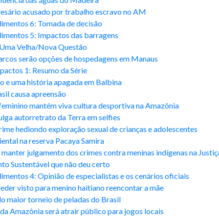
resário acusado por trabalho escravo no AM
dimentos 6: Tomada de decisão
imentos 5: Impactos das barragens
: Uma Velha/Nova Questão
barcos serão opções de hospedagens em Manaus
pactos 1: Resumo da Série
 e uma história apagada em Balbina
asil causa apreensão
feminino mantém viva cultura desportiva na Amazônia
a autorretrato da Terra em selfies
crime hediondo exploração sexual de crianças e adolescentes
ental na reserva Pacaya Samira
manter julgamento dos crimes contra meninas indígenas na Justiç
o Sustentável que não deu certo
mentos 4: Opinião de especialistas e os cenários oficiais
der visto para menino haitiano reencontar a mãe
 maior torneio de peladas do Brasil
a Amazônia será atrair público para jogos locais