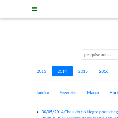
2013
2014
2015
2016
Janeiro
Fevereiro
Março
Abri
30/05/2014
Cheia do rio Negro pode cheg
29/05/2014
Enchente do rio Negro tem in