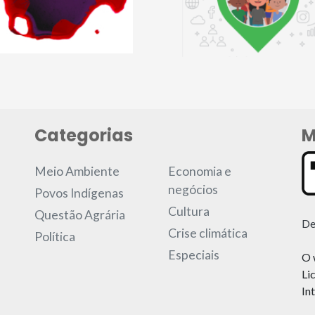
Categorias
M
Meio Ambiente
Economia e
negócios
Povos Indígenas
Cultura
Questão Agrária
De
Crise climática
Política
Especiais
O 
Li
In