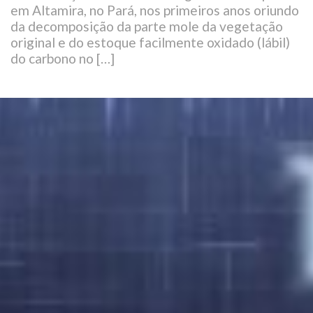
em Altamira, no Pará, nos primeiros anos oriundo
da decomposição da parte mole da vegetação
original e do estoque facilmente oxidado (lábil)
do carbono no […]